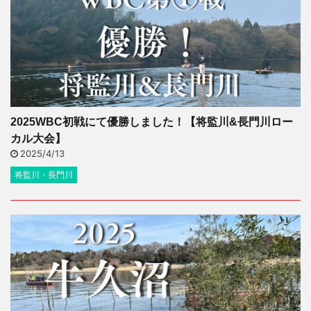
2025WBC初戦にて優勝しました！【将監川&長門川ロー
カル大会】
2025/4/13
将監川・長門川