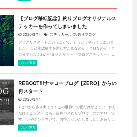
【ブログ移転記念】釣りブログオリジナルス
テッカーを作ってしまいました
2020/3/14
ステッカー
,
バス釣りブログ
ブログリスタートということで、とうとうやってしまいま
した。 自己承認欲求を満たすためなのか！？何なのか！？
自分でもよくわかりませんが～～ 「ブログステッカー」 ...
ブログ運営
REBOOT!!!ナマローブログ【ZERO】からの
再スタート
2020/3/14
♪ゼロから歩き出そう！この世界中で愛だけがピュア！釣り
だけがピュア！ ども。自称バス釣りブロガーのナマローで
す。 いやホントマジで、お待たせいたしました。お待た ...
ブログ運営