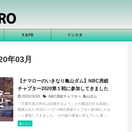
X＆FB
インスタ
0年03月
【ナマローのいきなり亀山ダム】NBC房総
チャプター2020第１戦に参加してきました
2020/3/30
NBC房総チャプター
,
亀山ダム
「不要不急の外出は自粛するよう」との要請が出る直前に
開催された2020シーズンNBC房総チャプター第1戦にスポ
ット参戦してきました。 その後の週末に控えていた東 ...
亀山ダム