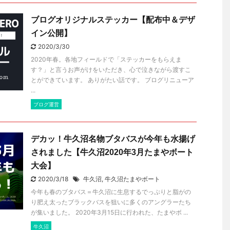
ブログオリジナルステッカー【配布中＆デザ
イン公開】
2020/3/30
2020年春。各地フィールドで「ステッカーをもらえま
す？」と言うお声がけをいただき、心で泣きながら渡すこ
とができています。 ありがたい話です。 ブログリニューア
...
ブログ運営
デカッ！牛久沼名物ブタバスが今年も水揚げ
されました【牛久沼2020年3月たまやボート
大会】
2020/3/18
牛久沼
,
牛久沼たまやボート
今年も春のブタバス＝牛久沼に生息するでっぷりと脂がの
り肥え太ったブラックバスを狙いに多くのアングラーたち
が集いました。 2020年3月15日に行われた、たまやボ ...
牛久沼