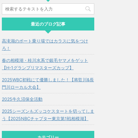
最近のブログ記事
高滝湖のボート乗り場ではカラスに気をつけ
ろ！
春の相模湖・桂川水系で銀毛ヤマメをゲット
【H-1グランプリマスターズカップ】
2025WBC初戦にて優勝しました！【将監川&長
門川ローカル大会】
2025牛久沼保全活動
2025シーズンもズッコケスタートを切ってしま
う【2025NBCチャプター東京第1戦相模湖】
カテゴリー