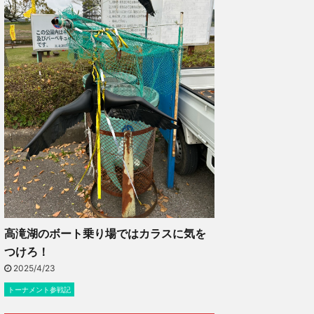
高滝湖のボート乗り場ではカラスに気を
つけろ！
2025/4/23
トーナメント参戦記