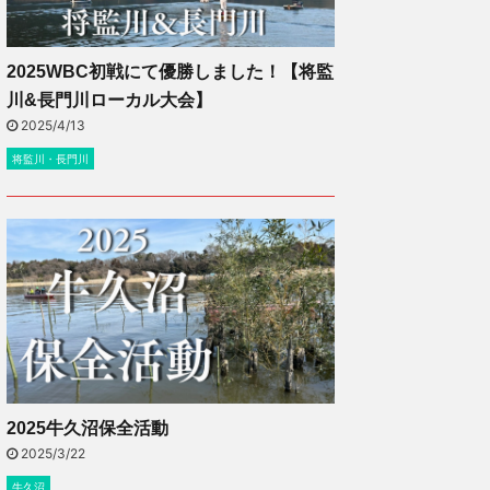
2025WBC初戦にて優勝しました！【将監
川&長門川ローカル大会】
2025/4/13
将監川・長門川
2025牛久沼保全活動
2025/3/22
牛久沼