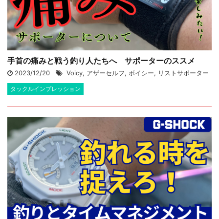
手首の痛みと戦う釣り人たちへ サポーターのススメ
2023/12/20
Voicy
,
アザーセルフ
,
ボイシー
,
リストサポーター
タックルインプレッション