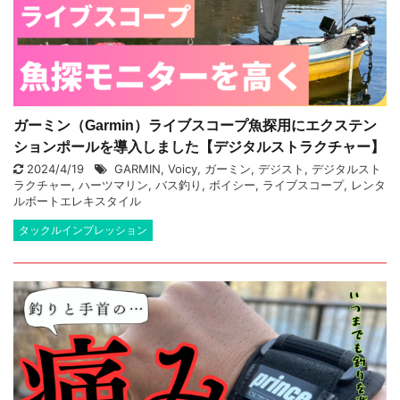
ガーミン（Garmin）ライブスコープ魚探用にエクステン
ションポールを導入しました【デジタルストラクチャー】
2024/4/19
GARMIN
,
Voicy
,
ガーミン
,
デジスト
,
デジタルスト
ラクチャー
,
ハーツマリン
,
バス釣り
,
ボイシー
,
ライブスコープ
,
レンタ
ルボートエレキスタイル
タックルインプレッション