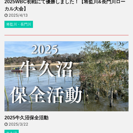
2025WBC初戦にて優勝しました！【将監川&長門川ロー
カル大会】
2025/4/13
将監川・長門川
2025牛久沼保全活動
2025/3/22