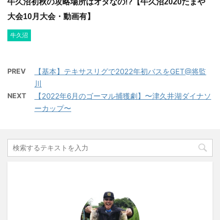
牛久沼初秋の攻略場所はオダなの!?【牛久沼2020たまや
大会10月大会・動画有】
牛久沼
PREV
【基本】テキサスリグで2022年初バスをGET@将監
川
NEXT
【2022年6月のゴーマル捕獲劇】〜津久井湖ダイナソ
ーカップ〜