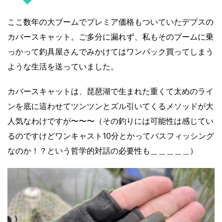
ここ数年の大ブームでプレミア価格もついていたデプスの
カバースキャット。ご多分に漏れず、私もそのブームに乗
っかって釣具屋さんでみかけてはワンパック買ってしまう
ような生活を送っていました。
カバースキャットは、琵琶湖で生まれた重くて太めのライ
ンを底に這わせてツンツンとズル引いてくるメソッドが大
人気なわけですが〜〜〜（その釣りには可能性は感じてい
るのですけどワンキャスト10分とかってバスフィッシング
なのか！？という哲学的対話の必要性も＿＿＿＿＿）