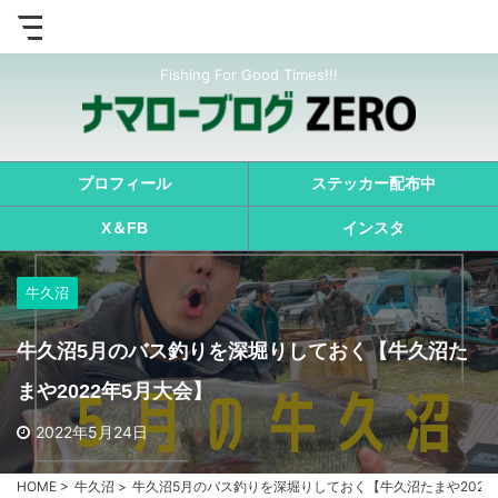
Fishing For Good Times!!!
プロフィール
ステッカー配布中
X＆FB
インスタ
牛久沼
牛久沼5月のバス釣りを深堀りしておく【牛久沼た
まや2022年5月大会】
2022年5月24日
HOME
>
牛久沼
>
牛久沼5月のバス釣りを深堀りしておく【牛久沼たまや2022