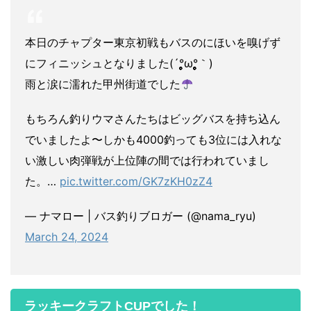
本日のチャプター東京初戦もバスのにほいを嗅げず
にフィニッシュとなりました(´°̥̥̥̥̥̥̥̥ω°̥̥̥̥̥̥̥̥｀)
雨と涙に濡れた甲州街道でした
もちろん釣りウマさんたちはビッグバスを持ち込ん
でいましたよ〜しかも4000釣っても3位には入れな
い激しい肉弾戦が上位陣の間では行われていまし
た。…
pic.twitter.com/GK7zKH0zZ4
— ナマロー | バス釣りブロガー (@nama_ryu)
March 24, 2024
ラッキークラフトCUPでした！