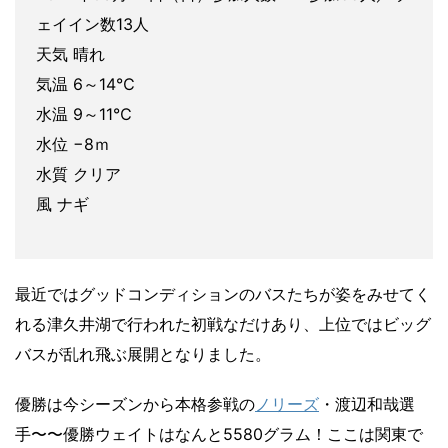
ェイイン数13人
天気 晴れ
気温 6～14℃
水温 9～11℃
水位 −8ｍ
水質 クリア
風 ナギ
最近ではグッドコンディションのバスたちが姿をみせてく
れる津久井湖で行われた初戦なだけあり、上位ではビッグ
バスが乱れ飛ぶ展開となりました。
優勝は今シーズンから本格参戦の
ノリーズ
・渡辺和哉選
手〜〜優勝ウェイトはなんと5580グラム！ここは関東で