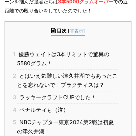
ーンを掴んだ強者たちは
3本5000グラムオーバー
での近
距離での殴り合いをしていたのでした！
目次
[
非表示
]
1
優勝ウェイトは3本リミットで驚異の
5580グラム！
2
とはいえ気難しい津久井湖でもあったこ
とを忘れないで！プラクティスは？
3
ラッキークラフトCUPでした！
4
ペナルティも（泣）
5
NBCチャプター東京2024第2戦は初夏
の津久井湖！