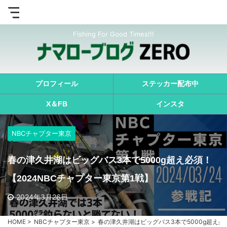
Fishing For Good Times!!!
プロフィール
ステッカー配布中
X＆FB
インスタ
NBCチャプター東京
春の津久井湖はビッグバス3本で5000g超え必須！
【2024NBCチャプター東京第1戦】
2024年3月26日
HOME
>
NBCチャプター東京
>
春の津久井湖はビッグバス3本で5000g超え必