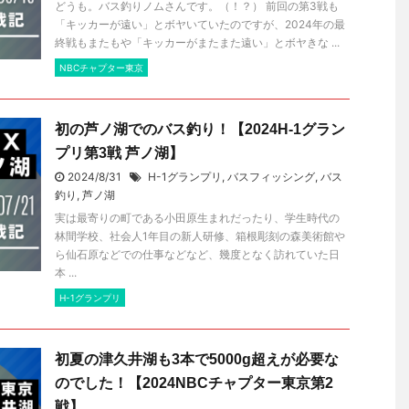
どうも。バス釣りノムさんです。（！？） 前回の第3戦も
「キッカーが遠い」とボヤいていたのですが、2024年の最
終戦もまたもや「キッカーがまたまた遠い」とボヤきな ...
NBCチャプター東京
初の芦ノ湖でのバス釣り！【2024H-1グラン
プリ第3戦 芦ノ湖】
2024/8/31
H-1グランプリ
,
バスフィッシング
,
バス
釣り
,
芦ノ湖
実は最寄りの町である小田原生まれだったり、学生時代の
林間学校、社会人1年目の新人研修、箱根彫刻の森美術館や
ら仙石原などでの仕事などなど、幾度となく訪れていた日
本 ...
H-1グランプリ
初夏の津久井湖も3本で5000g超えが必要な
のでした！【2024NBCチャプター東京第2
戦】