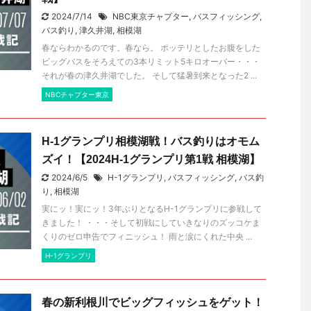
2024/7/14
NBC東京チャプター
,
バスフィッシング
,
バス釣り
,
津久井湖
,
相模湖
春ならわかるのです。春なら。 ポッテリとしたお腹をした
ビッグバスをそろえての3本リミット5キロオーバー・・・
それが春の津久井湖でした。 そして猛暑到来となった2 ...
NBCチャプター東京
H-1グランプリ相模湖戦！バス釣りはオモム
ズイ！【2024H-1グランプリ第1戦 相模湖】
2024/6/5
H-1グランプリ
,
バスフィッシング
,
バス釣
り
,
相模湖
実にッ！実にッ！3年ぶりとなるH-1グランプリに参戦して
きました！ ・・・そして初戦にしていきなりのズッコケま
くりのゼロ申告でフィニッシュ！ 雨と涙にくれた中央 ...
H-1グランプリ
春の新利根川でビッグフィッシュをゲット！