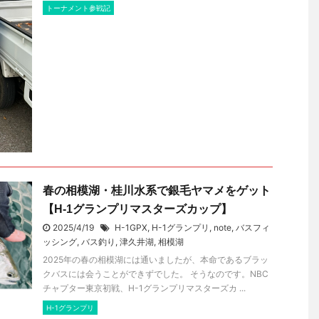
トーナメント参戦記
春の相模湖・桂川水系で銀毛ヤマメをゲット
【H-1グランプリマスターズカップ】
2025/4/19
H-1GPX
,
H-1グランプリ
,
note
,
バスフィ
ッシング
,
バス釣り
,
津久井湖
,
相模湖
2025年の春の相模湖には通いましたが、本命であるブラッ
クバスには会うことができずでした。 そうなのです。NBC
チャプター東京初戦、H-1グランプリマスターズカ ...
H-1グランプリ