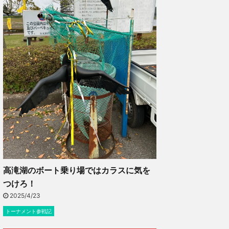
高滝湖のボート乗り場ではカラスに気を
つけろ！
2025/4/23
トーナメント参戦記