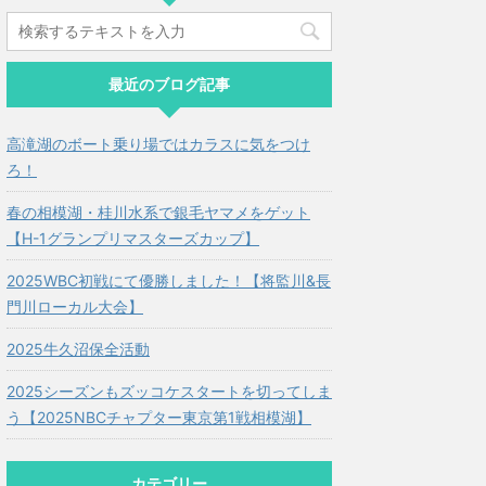
最近のブログ記事
高滝湖のボート乗り場ではカラスに気をつけ
ろ！
春の相模湖・桂川水系で銀毛ヤマメをゲット
【H-1グランプリマスターズカップ】
2025WBC初戦にて優勝しました！【将監川&長
門川ローカル大会】
2025牛久沼保全活動
2025シーズンもズッコケスタートを切ってしま
う【2025NBCチャプター東京第1戦相模湖】
カテゴリー