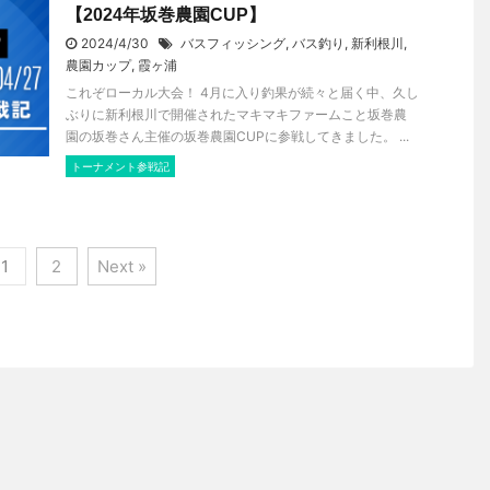
【2024年坂巻農園CUP】
2024/4/30
バスフィッシング
,
バス釣り
,
新利根川
,
農園カップ
,
霞ヶ浦
これぞローカル大会！ 4月に入り釣果が続々と届く中、久し
ぶりに新利根川で開催されたマキマキファームこと坂巻農
園の坂巻さん主催の坂巻農園CUPに参戦してきました。 ...
トーナメント参戦記
1
2
Next »