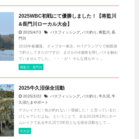
2025WBC初戦にて優勝しました！【将監川
&長門川ローカル大会】
2025/4/13
バスフィッシング
,
バス釣り
,
将監川
,
長
門川
2025年春爛漫。 チャプター東京、H-1グランプリで相模湖
で釣りしてきたのですが、まさかの4連敗を喫しバスを触れ
ていませんでした。 ・・・が！ そんな僕もやっ ...
将監川・長門川
2025牛久沼保全活動
2025/3/22
バスフィッシング
,
バス釣り
,
牛久沼
,
牛
久沼たまやボート
デスレイクだ！魚が釣れない！壊滅した！ と言っているだ
けじゃアレだよね。 ということで、去る2025年2月にホー
ムレイクである牛久沼で2年目となる保全活動をして ...
牛久沼