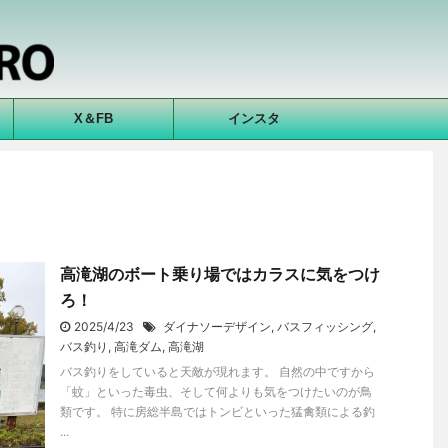
X＆FB
インスタ
高滝湖のボート乗り場ではカラスに気をつけ
ろ！
2025/4/23
ダイナソーデザイン
,
バスフィッシング
,
バス釣り
,
高滝ダム
,
高滝湖
バス釣りをしていると天敵が現れます。 自然の中ですから
「蚊」といった毒虫、そして何よりも気をつけたいのが鳥
類です。 特に房総半島ではトンビといった猛禽類による釣
...