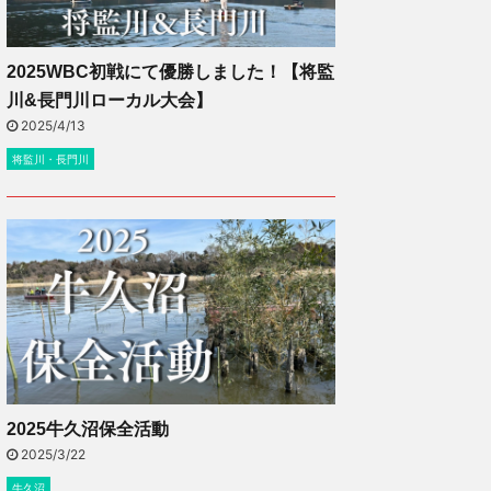
2025WBC初戦にて優勝しました！【将監
川&長門川ローカル大会】
2025/4/13
将監川・長門川
2025牛久沼保全活動
2025/3/22
牛久沼