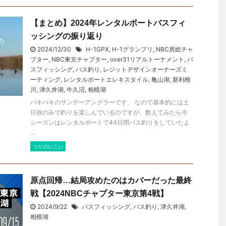
【まとめ】2024年レンタルボートバスフィ
ッシングの振り返り
2024/12/30
H-1GPX
,
H-1グランプリ
,
NBC房総チャ
プター
,
NBC東京チャプター
,
over31リアルトーナメント
,
バ
スフィッシング
,
バス釣り
,
レジットデザインオーナーズミ
ーティング
,
レンタルボートエレキスタイル
,
亀山湖
,
新利根
川
,
津久井湖
,
牛久沼
,
相模湖
バキバキのサンデーアングラーです。 なので基本的には土
日祝のみで釣りを楽しんでいるのですが、数えてみたら今
シーズンはレンタルボートで44日間バス釣りをしていたよ
...
つりのいこい
原点回帰…結局攻めたのはカバーだった最終
戦【2024NBCチャプター東京第4戦】
2024/9/22
バスフィッシング
,
バス釣り
,
津久井湖
,
相模湖