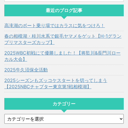
最近のブログ記事
高滝湖のボート乗り場ではカラスに気をつけろ！
春の相模湖・桂川水系で銀毛ヤマメをゲット【H-1グラン
プリマスターズカップ】
2025WBC初戦にて優勝しました！【将監川&長門川ロー
カル大会】
2025牛久沼保全活動
2025シーズンもズッコケスタートを切ってしまう
【2025NBCチャプター東京第1戦相模湖】
カテゴリー