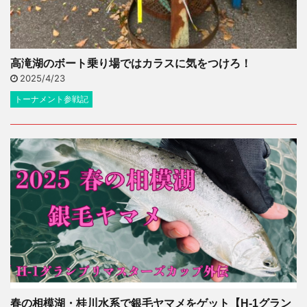
高滝湖のボート乗り場ではカラスに気をつけろ！
2025/4/23
トーナメント参戦記
春の相模湖・桂川水系で銀毛ヤマメをゲット【H-1グラン