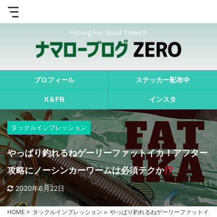
Fishing For Good Times!!!
プロフィール
ステッカー配布中
X＆FB
インスタ
タックルインプレッション
やっぱり釣れるねゲーリーファットイカ！アフター
攻略にノーシンカーワームは必須テクか
2020年6月22日
HOME
>
タックルインプレッション
>
やっぱり釣れるねゲーリーファットイカ