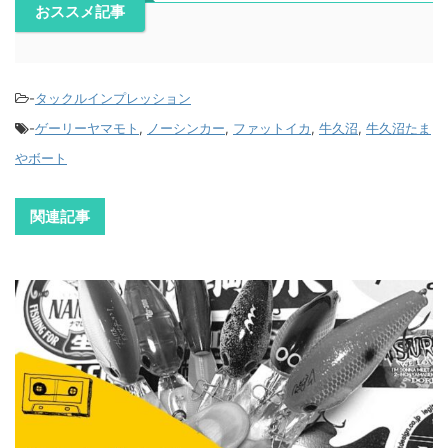
おススメ記事
-
タックルインプレッション
-
ゲーリーヤマモト
,
ノーシンカー
,
ファットイカ
,
牛久沼
,
牛久沼たま
やボート
関連記事