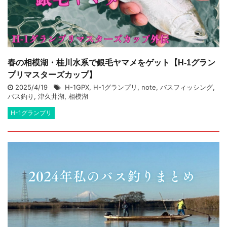
春の相模湖・桂川水系で銀毛ヤマメをゲット【H-1グラン
プリマスターズカップ】
2025/4/19
H-1GPX
,
H-1グランプリ
,
note
,
バスフィッシング
,
バス釣り
,
津久井湖
,
相模湖
H-1グランプリ