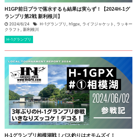
H1GP前日プラで落水するも結果は実らず！【2024H-1グ
ランプリ第2戦 新利根川】
2024/6/24
H-1グランプリ
,
h1gpx
,
ライフジャケット
,
ラッキー
クラフト
,
新利根川
H-1グランプリ
H-1グランプリ相模湖戦！バス釣りはオモムズイ！