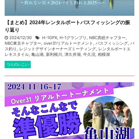
【まとめ】2024年レンタルボートバスフィッシングの振
り返り
2024/12/30
H-1GPX
,
H-1グランプリ
,
NBC房総チャプター
,
NBC東京チャプター
,
over31リアルトーナメント
,
バスフィッシング
,
バ
ス釣り
,
レジットデザインオーナーズミーティング
,
レンタルボートエ
レキスタイル
,
亀山湖
,
新利根川
,
津久井湖
,
牛久沼
,
相模湖
つりのいこい