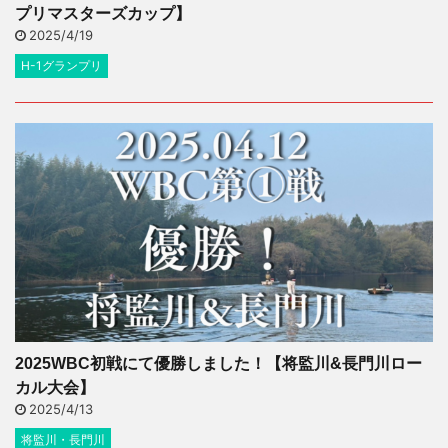
プリマスターズカップ】
2025/4/19
H-1グランプリ
2025WBC初戦にて優勝しました！【将監川&長門川ロー
カル大会】
2025/4/13
将監川・長門川