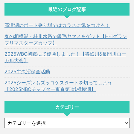
最近のブログ記事
高滝湖のボート乗り場ではカラスに気をつけろ！
春の相模湖・桂川水系で銀毛ヤマメをゲット【H-1グラン
プリマスターズカップ】
2025WBC初戦にて優勝しました！【将監川&長門川ロー
カル大会】
2025牛久沼保全活動
2025シーズンもズッコケスタートを切ってしまう
【2025NBCチャプター東京第1戦相模湖】
カテゴリー