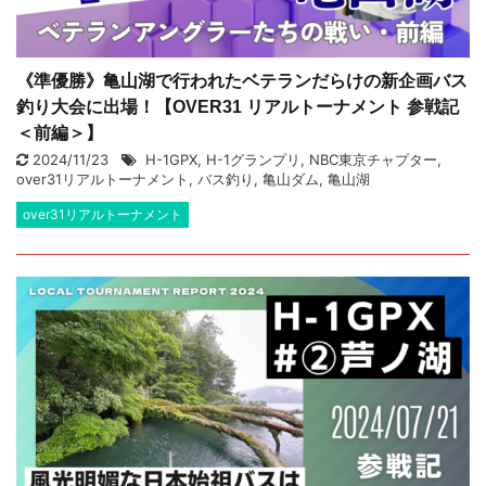
《準優勝》亀山湖で行われたベテランだらけの新企画バス
釣り大会に出場！【OVER31 リアルトーナメント 参戦記
＜前編＞】
2024/11/23
H-1GPX
,
H-1グランプリ
,
NBC東京チャプター
,
over31リアルトーナメント
,
バス釣り
,
亀山ダム
,
亀山湖
over31リアルトーナメント