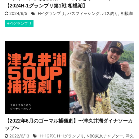
【2024H-1グランプリ第1戦 相模湖】
2024/6/5
H-1グランプリ
,
バスフィッシング
,
バス釣り
,
相模湖
H-1グランプリ
【2022年6月のゴーマル捕獲劇】〜津久井湖ダイナソーカ
ップ〜
2022/6/13
H-1GPX
,
H-1グランプリ
,
NBC東京チャプター
,
津久